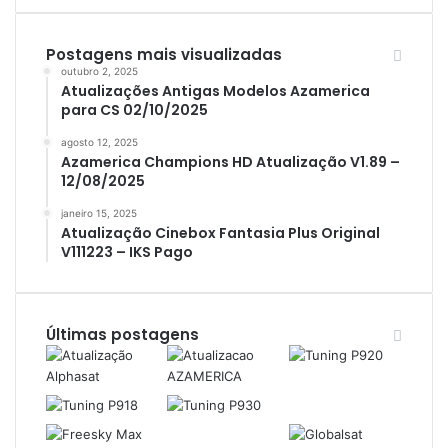
Azbox
Postagens mais visualizadas
Azbox Like
outubro 2, 2025
Atualizações Antigas Modelos Azamerica
Azfox
para CS 02/10/2025
Azgold
agosto 12, 2025
Azplus
Azamerica Champions HD Atualização V1.89 –
12/08/2025
Azsat
janeiro 15, 2025
Azsky
Atualização Cinebox Fantasia Plus Original
V111223 – IKS Pago
Benzo Plus
Blade B1
Últimas postagens
Champions
Champions Light GX
Champions PRO GX
Champions Super GX