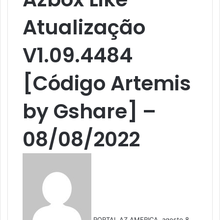
Atualização
V1.09.4484
[Código Artemis
by Gshare] –
08/08/2022
M
a
n
d
e
u
PORTAL AZ AMERICA
agosto 8,
m