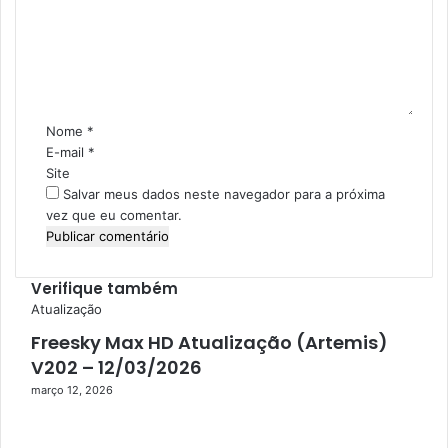
e
n
t
á
r
i
Nome
*
o
E-mail
*
*
Site
Salvar meus dados neste navegador para a próxima
vez que eu comentar.
Verifique também
F
Atualização
e
Freesky Max HD Atualização (Artemis)
c
V202 – 12/03/2026
h
março 12, 2026
a
r