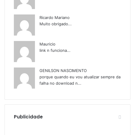
Audisat E10 Lote 3
Audisat K10 Urus
Ricardo Mariano
Audisat K20 Huracan
Muito obrigado...
Audisat K30 Aventador
Azamerica
Mauricio
link n funciona...
Azamerica Beats
Azamerica Beats GX PRO
GENILSON NASCIMENTO
Azamerica Champions
porque quando eu vou atualizar sempre da
falha no download n...
Azamerica Champions IPTV
Azamerica Extremo IPTV
Azamerica F92 Plus
Azamerica Gold
Publicidade
Azamerica i5 IPTV