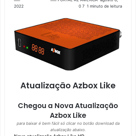
2022
0
7
1 minuto de leitura
e
-
m
a
i
l
Atualização Azbox Like
Chegou a Nova Atualização
Azbox Like
para baixar é bem fácil só clicar no botão download da
atualização abaixo.