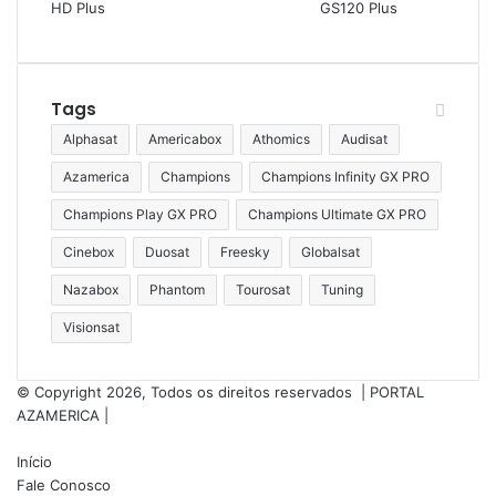
Cinebox
Cinebox Extremo Z
Tags
Cinebox Fantasia Duo
Alphasat
Americabox
Athomics
Audisat
Cinebox Fantasia Maxx
Azamerica
Champions
Champions Infinity GX PRO
Cinebox Fantasia Maxx 2
Champions Play GX PRO
Champions Ultimate GX PRO
Cinebox Fantasia Maxx Plus
Cinebox
Duosat
Freesky
Globalsat
Cinebox Fantasia Maxx X2
Nazabox
Phantom
Tourosat
Tuning
Cinebox Fantasia Plus
Visionsat
Cinebox Fantasia S
Cinebox Fantasia X
© Copyright 2026, Todos os direitos reservados |
PORTAL
AZAMERICA
|
Cinebox Fantasia X2
Cinebox Fantasia Z
Início
Fale Conosco