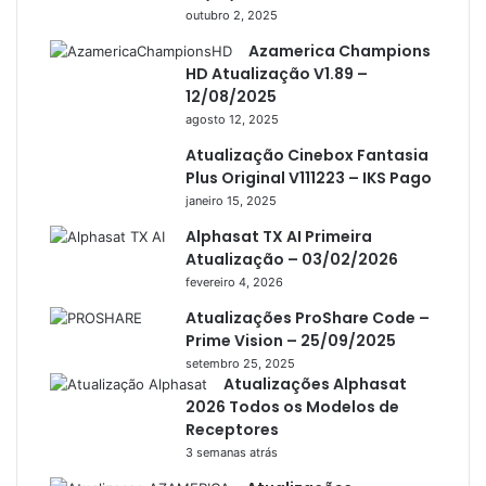
outubro 2, 2025
Artcom
Azamerica Champions
Atacado Games
HD Atualização V1.89 –
12/08/2025
Athomics
agosto 12, 2025
Athomics Eon
Atualização Cinebox Fantasia
Athomics i3
Plus Original V111223 – IKS Pago
janeiro 15, 2025
Athomics i3 Bold
Alphasat TX AI Primeira
Athomics Inspire Qi
Atualização – 03/02/2026
fevereiro 4, 2026
Athomics inspire Qi Compact
Atualizações ProShare Code –
Athomics Inspire Qi Lite
Prime Vision – 25/09/2025
Athomics S3
setembro 25, 2025
Atualizações Alphasat
Athomics T3
2026 Todos os Modelos de
Receptores
Atto
3 semanas atrás
AttoNet