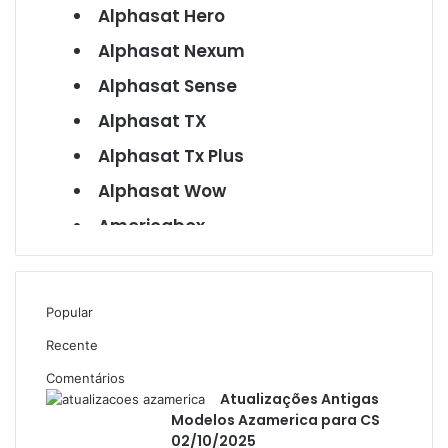
Alphasat Hero
Alphasat Nexum
Alphasat Sense
Alphasat TX
Alphasat Tx Plus
Alphasat Wow
Americabox
Americabox S101
Americabox S105
Popular
Americabox S105 Plus
Recente
Americabox S205
Comentários
Americabox S205 Plus
Atualizações Antigas
Modelos Azamerica para CS
Americabox S305 Plus
02/10/2025