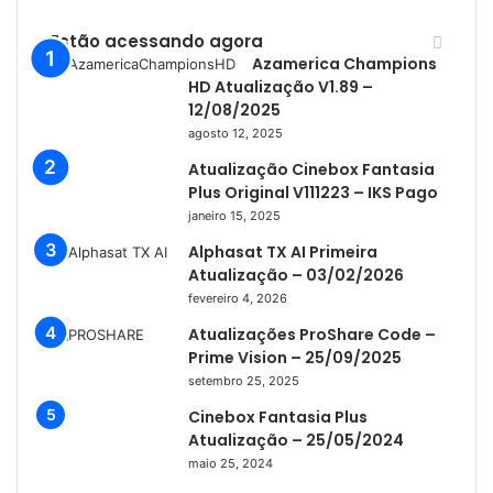
Azamerica S1007 Plus
Estão acessando agora
Azamerica S1009
Azamerica Champions
HD Atualização V1.89 –
Azamerica S1009 Plus
12/08/2025
Azamerica S2005
agosto 12, 2025
Azamerica S2010
Atualização Cinebox Fantasia
Plus Original V111223 – IKS Pago
Azamerica S2015
janeiro 15, 2025
Azamerica S922
Alphasat TX AI Primeira
Atualização – 03/02/2026
Azamerica S922 Mini
fevereiro 4, 2026
Azamerica S928
Atualizações ProShare Code –
Prime Vision – 25/09/2025
Azamerica Silver
setembro 25, 2025
Azamerica Silver GX PRO
Cinebox Fantasia Plus
Azamerica Silver IPTV
Atualização – 25/05/2024
maio 25, 2024
Azamerica Silver Plus