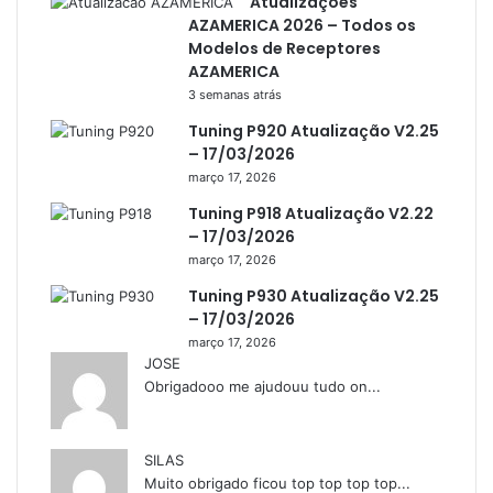
Atualizações
AZAMERICA 2026 – Todos os
AttoSat
Modelos de Receptores
ATV
AZAMERICA
3 semanas atrás
Audisat
Tuning P920 Atualização V2.25
Audisat A1
– 17/03/2026
março 17, 2026
Audisat A1 Plus
Tuning P918 Atualização V2.22
Audisat A2
– 17/03/2026
Audisat A2 Plus
março 17, 2026
Tuning P930 Atualização V2.25
Audisat A3
– 17/03/2026
Audisat A3 Plus
março 17, 2026
JOSE
Audisat A5
Obrigadooo me ajudouu tudo on...
Audisat C1
Audisat E10 Lote 1 e 2
SILAS
Muito obrigado ficou top top top top...