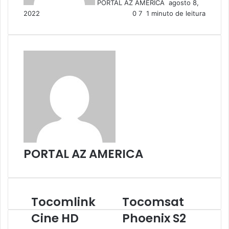
PORTAL AZ AMERICA
agosto 8,
m
2022
0
7
1 minuto de leitura
e
-
m
a
i
l
PORTAL AZ AMERICA
Tocomlink
Tocomsat
Cine HD
Phoenix S2