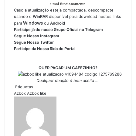
e
mal funcionamento
.
Caso a atualização esteja compactada, descompacte
usando o
WinRAR
disponível para download nestes links
Windows
para
ou
Android
Participe já do nosso
Grupo Oficial no Telegram
Segue
Nosso Instagram
Segue
Nosso Twitter
Participe da
Nossa Rida do Portal
QUER PAGAR UM CAFEZINHO?
Qualquer doação é bem aceita ….
Etiquetas
Azbox
Azbox like
M
a
n
d
e
u