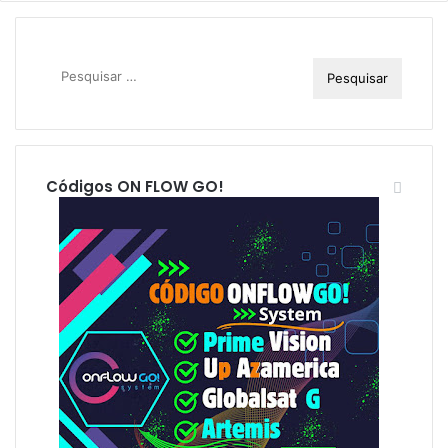
P
e
s
q
u
i
Códigos ON FLOW GO!
s
a
r
p
o
r
: