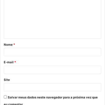
o
m
e
n
t
á
Nome
*
r
i
o
E-mail
*
*
Site
Salvar meus dados neste navegador para a próxima vez que
eu comentar.