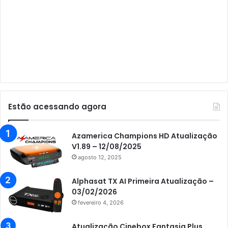
Audisat A5
Audisat C1
Audisat E10 Lote 1 e 2
Audisat E10 Lote 3
Audisat K10 Urus
Audisat K20 Huracan
Estão acessando agora
Audisat K30 Aventador
Azamerica
Azamerica Champions HD Atualização
V1.89 – 12/08/2025
Azamerica Beats
agosto 12, 2025
Azamerica Beats GX PRO
Alphasat TX AI Primeira Atualização –
Azamerica Champions
03/02/2026
fevereiro 4, 2026
Azamerica Champions IPTV
Azamerica Extremo IPTV
Atualização Cinebox Fantasia Plus