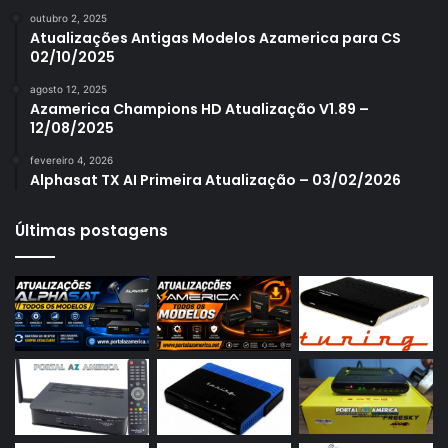
Azamerica S1006
outubro 2, 2025
Azamerica S1006 Plus
Atualizações Antigas Modelos Azamerica para CS
02/10/2025
Azamerica S1007
agosto 12, 2025
Azamerica S1007 New
Azamerica Champions HD Atualização V1.89 –
12/08/2025
Azamerica S1007 Plus
fevereiro 4, 2026
Azamerica S1009
Alphasat TX AI Primeira Atualização – 03/02/2026
Azamerica S1009 Plus
Últimas postagens
Azamerica S2005
Azamerica S2010
Azamerica S2015
Azamerica S922
Azamerica S922 Mini
Azamerica S928