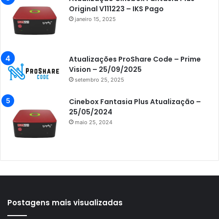
Original V111223 – IKS Pago
Azamerica F92 Plus
janeiro 15, 2025
Azamerica Gold
Azamerica i5 IPTV
Atualizações ProShare Code – Prime
Azamerica i7 IPTV
Vision – 25/09/2025
setembro 25, 2025
Azamerica King
Azamerica King GX PRO
Cinebox Fantasia Plus Atualização –
25/05/2024
Azamerica King IPTV
maio 25, 2024
Azamerica Mobi
Azamerica Platinum GX PRO
Azamerica S1001
Azamerica S1001 Plus
Azamerica S1005
Postagens mais visualizadas