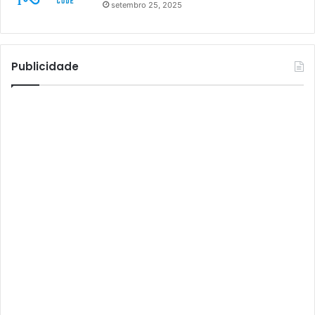
setembro 25, 2025
Athomics S3
Athomics T3
Atto
Publicidade
AttoNet
AttoSat
ATV
Audisat
Audisat A1
Audisat A1 Plus
Audisat A2
Audisat A2 Plus
Audisat A3
Audisat A3 Plus