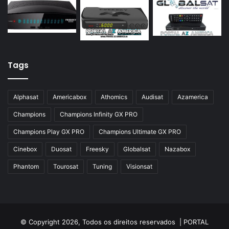
Azamerica Silver
Azamerica Silver GX PRO
Azamerica Silver IPTV
Azamerica Silver Plus
Tags
Azbox
Azbox Like
Alphasat
Americabox
Athomics
Audisat
Azamerica
Azfox
Champions
Champions Infinity GX PRO
Azgold
Champions Play GX PRO
Champions Ultimate GX PRO
Azplus
Cinebox
Duosat
Freesky
Globalsat
Nazabox
Azsat
Phantom
Tourosat
Tuning
Visionsat
Azsky
Benzo Plus
Blade B1
© Copyright 2026, Todos os direitos reservados |
PORTAL