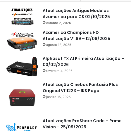
Americabox S105 Plus
Atualizações Antigas Modelos
Americabox S205
Azamerica para CS 02/10/2025
Americabox S205 Plus
outubro 2, 2025
Americabox S305 Plus
Azamerica Champions HD
Atualização V1.89 – 12/08/2025
Artcom
agosto 12, 2025
Atacado Games
Alphasat TX AI Primeira Atualização –
Athomics
03/02/2026
fevereiro 4, 2026
Athomics Eon
Athomics i3
Atualização Cinebox Fantasia Plus
Original V111223 – IKS Pago
Athomics i3 Bold
janeiro 15, 2025
Athomics Inspire Qi
Athomics inspire Qi Compact
Atualizações ProShare Code – Prime
Athomics Inspire Qi Lite
Vision – 25/09/2025