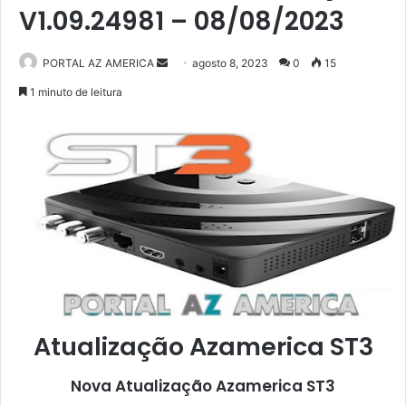
V1.09.24981 – 08/08/2023
PORTAL AZ AMERICA
M
agosto 8, 2023
0
15
a
1 minuto de leitura
n
d
e
u
m
e
-
m
a
i
l
Atualização Azamerica ST3
Nova Atualização
Azamerica ST3