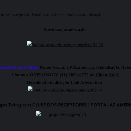
mesmo arquivo. Escolha um deles e baixe a atualização.
Download atualização
isando de um Código
Prime Vision, UP Azamerica, Globalsat G, Art
Chame a ONFLOWGO! (31) 3822-0775 ou
Clique Aqui
Download atualização Link Alternativo
upo Telegram CLUBE DOS RECEPTORES | PORTAL AZ AMER