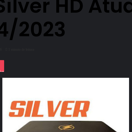
ilver HD Atu
04/2023
6
1 minuto de leitura
ket