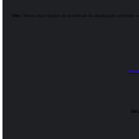
Obs:
Temos duas opções de download da atualização contendo o 
Prec
Gr