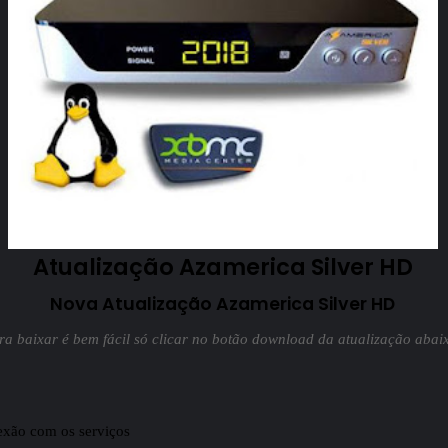
Atualização Azamerica Silver HD
Nova Atualização Azamerica Silver HD
ra baixar é bem fácil só clicar no botão download da atualização abai
nexão com os serviços