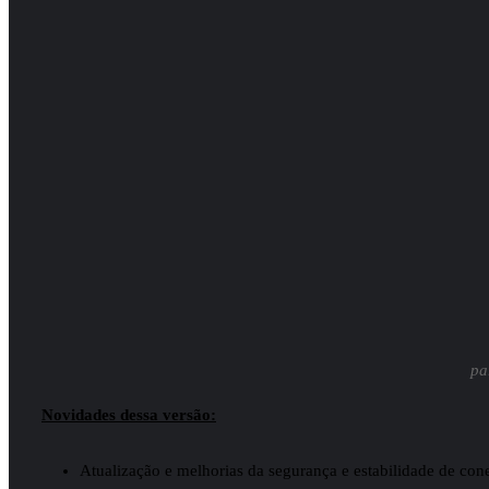
pa
Novidades dessa versão:
Atualização e melhorias da segurança e estabilidade de co