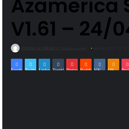
Azamerica S
V1.61 – 24/
PORTAL AZ AMERICA
Mande um e-mail
abril 24, 2023
0
5
Facebook
Twitter
Linkedin
Tumblr
Pinterest
Reddit
VK
OK
Poc