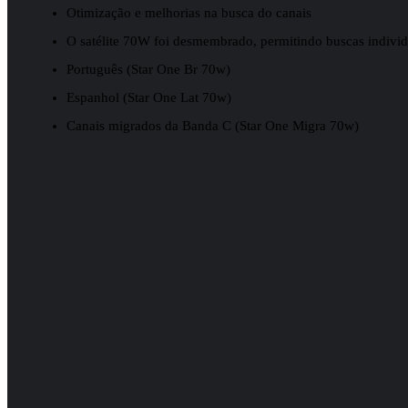
Otimização e melhorias na busca do canais
O satélite 70W foi desmembrado, permitindo buscas indivi
Português (Star One Br 70w)
Espanhol (Star One Lat 70w)
Canais migrados da Banda C (Star One Migra 70w)