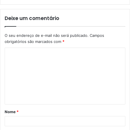
Deixe um comentário
O seu endereço de e-mail não será publicado.
Campos
obrigatórios são marcados com
*
C
o
m
e
n
t
á
Nome
*
r
i