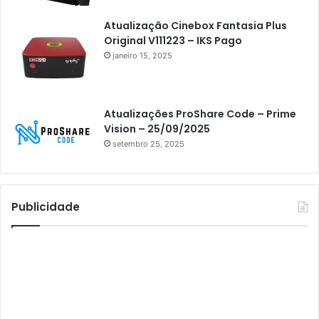
Athomics Eon
Athomics i3
Atualização Cinebox Fantasia Plus
Original V111223 – IKS Pago
Athomics i3 Bold
janeiro 15, 2025
Athomics Inspire Qi
Athomics inspire Qi Compact
Atualizações ProShare Code – Prime
Athomics Inspire Qi Lite
Vision – 25/09/2025
setembro 25, 2025
Athomics S3
Athomics T3
Atto
Publicidade
AttoNet
AttoSat
ATV
Audisat