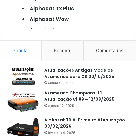
Alphasat Tx Plus
Alphasat Wow
Americabox
Americabox S101
Americabox S105
Popular
Recente
Comentários
Americabox S105 Plus
Atualizações Antigas Modelos
Americabox S205
Azamerica para CS 02/10/2025
Americabox S205 Plus
outubro 2, 2025
Americabox S305 Plus
Azamerica Champions HD
Atualização V1.89 – 12/08/2025
Artcom
agosto 12, 2025
Atacado Games
Alphasat TX AI Primeira Atualização –
Athomics
03/02/2026
fevereiro 4, 2026