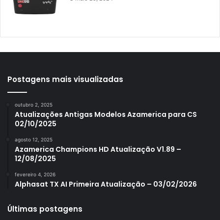
Azamerica Mobi
Azamerica Platinum GX PRO
Azamerica S1001
Azamerica S1001 Plus
Azamerica S1005
Postagens mais visualizadas
Azamerica S1006
outubro 2, 2025
Azamerica S1006 Plus
Atualizações Antigas Modelos Azamerica para CS
02/10/2025
Azamerica S1007
agosto 12, 2025
Azamerica S1007 New
Azamerica Champions HD Atualização V1.89 –
12/08/2025
Azamerica S1007 Plus
fevereiro 4, 2026
Azamerica S1009
Alphasat TX AI Primeira Atualização – 03/02/2026
Azamerica S1009 Plus
Últimas postagens
Azamerica S2005