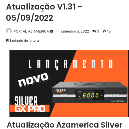
Atualização V1.31 –
05/09/2022
PORTAL AZ AMERICA
M
setembro 5, 2022
0
18
a
1 minuto de leitura
n
d
e
u
m
e
-
m
a
i
l
Atualização Azamerica Silver