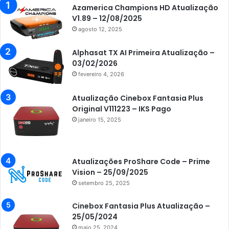
Azamerica
Azamerica Champions HD Atualização
V1.89 – 12/08/2025
Azamerica Beats
agosto 12, 2025
Azamerica Beats GX PRO
Alphasat TX AI Primeira Atualização –
Azamerica Champions
03/02/2026
fevereiro 4, 2026
Azamerica Champions IPTV
Azamerica Extremo IPTV
Atualização Cinebox Fantasia Plus
Original V111223 – IKS Pago
Azamerica F92 Plus
janeiro 15, 2025
Azamerica Gold
Azamerica i5 IPTV
Atualizações ProShare Code – Prime
Azamerica i7 IPTV
Vision – 25/09/2025
setembro 25, 2025
Azamerica King
Azamerica King GX PRO
Cinebox Fantasia Plus Atualização –
25/05/2024
Azamerica King IPTV
maio 25, 2024