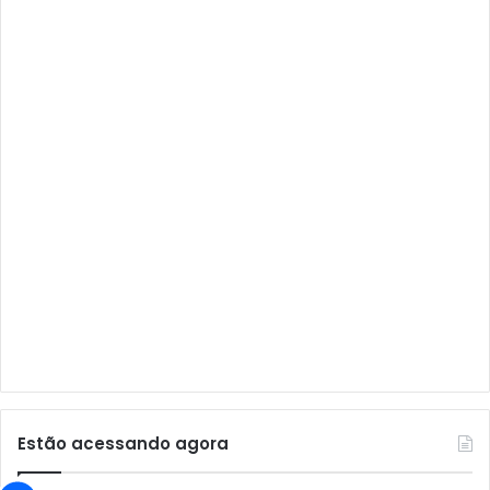
Audisat A1
Audisat A1 Plus
Audisat A2
Audisat A2 Plus
Audisat A3
Audisat A3 Plus
Audisat A5
Audisat C1
Audisat E10 Lote 1 e 2
Audisat E10 Lote 3
Audisat K10 Urus
Audisat K20 Huracan
Estão acessando agora
Audisat K30 Aventador