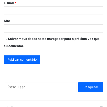
o
E-mail
*
*
Site
Salvar meus dados neste navegador para a próxima vez que
eu comentar.
P
e
s
q
u