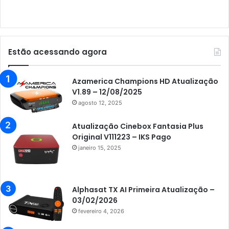
Audisat E10 Lote 3
Audisat K10 Urus
Audisat K20 Huracan
Estão acessando agora
Audisat K30 Aventador
Azamerica
Azamerica Champions HD Atualização
V1.89 – 12/08/2025
Azamerica Beats
agosto 12, 2025
Azamerica Beats GX PRO
Atualização Cinebox Fantasia Plus
Azamerica Champions
Original V111223 – IKS Pago
janeiro 15, 2025
Azamerica Champions IPTV
Azamerica Extremo IPTV
Azamerica F92 Plus
Alphasat TX AI Primeira Atualização –
03/02/2026
Azamerica Gold
fevereiro 4, 2026
Azamerica i5 IPTV