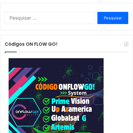
P
e
s
q
u
Códigos ON FLOW GO!
i
s
a
r
p
o
r
: