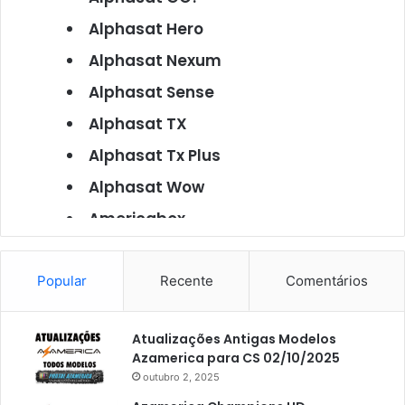
Alphasat Hero
Alphasat Nexum
Alphasat Sense
Alphasat TX
Alphasat Tx Plus
Alphasat Wow
Americabox
Americabox S101
Americabox S105
Popular
Recente
Comentários
Americabox S105 Plus
Atualizações Antigas Modelos
Americabox S205
Azamerica para CS 02/10/2025
Americabox S205 Plus
outubro 2, 2025