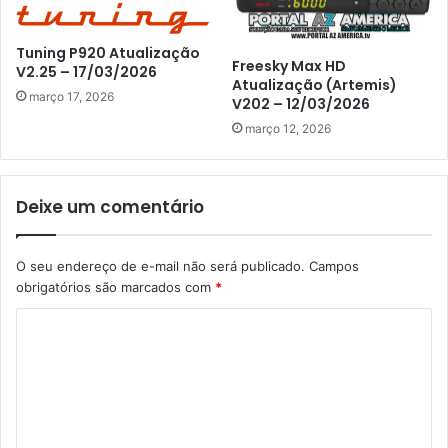
Tuning P920 Atualização
Freesky Max HD
V2.25 – 17/03/2026
Atualização (Artemis)
março 17, 2026
V202 – 12/03/2026
março 12, 2026
Deixe um comentário
O seu endereço de e-mail não será publicado.
Campos
obrigatórios são marcados com
*
C
o
m
e
n