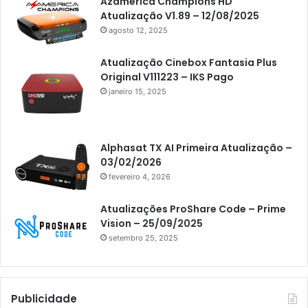
Americabox S305 Plus
Azamerica Champions HD
Atualização V1.89 – 12/08/2025
Artcom
agosto 12, 2025
Atacado Games
Atualização Cinebox Fantasia Plus
Athomics
Original V111223 – IKS Pago
janeiro 15, 2025
Athomics Eon
Athomics i3
Athomics i3 Bold
Alphasat TX AI Primeira Atualização –
03/02/2026
Athomics Inspire Qi
fevereiro 4, 2026
Athomics inspire Qi Compact
Atualizações ProShare Code – Prime
Athomics Inspire Qi Lite
Vision – 25/09/2025
setembro 25, 2025
Athomics S3
Athomics T3
Atto
Publicidade