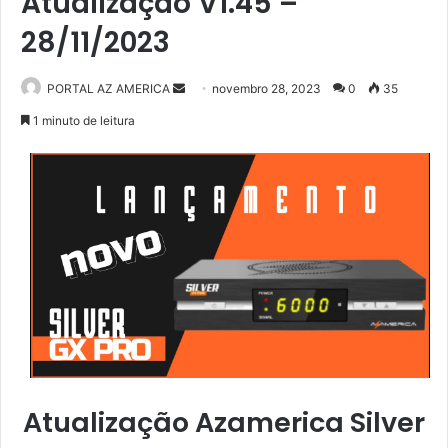
Atualização V1.45 –
28/11/2023
PORTAL AZ AMERICA
M
novembro 28, 2023
0
35
a
1 minuto de leitura
n
d
e
u
m
e
-
m
a
i
l
Atualização Azamerica Silver