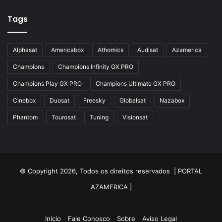
Azamerica Silver Plus
Azbox
Tags
Azbox Like
Alphasat
Americabox
Athomics
Audisat
Azamerica
Azfox
Champions
Champions Infinity GX PRO
Azgold
Champions Play GX PRO
Champions Ultimate GX PRO
Azplus
Cinebox
Duosat
Freesky
Globalsat
Nazabox
Azsat
Phantom
Tourosat
Tuning
Visionsat
Azsky
Benzo Plus
Blade B1
© Copyright 2026, Todos os direitos reservados |
PORTAL
Champions
AZAMERICA
|
Champions Light GX
Champions PRO GX
Início
Fale Conosco
Sobre
Aviso Legal