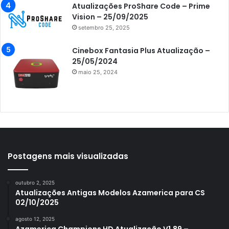
Atualizações ProShare Code – Prime
Azamerica i7 IPTV
Vision – 25/09/2025
setembro 25, 2025
Azamerica King
Azamerica King GX PRO
Cinebox Fantasia Plus Atualização –
25/05/2024
Azamerica King IPTV
maio 25, 2024
Azamerica Mobi
Azamerica Platinum GX PRO
Azamerica S1001
Azamerica S1001 Plus
Azamerica S1005
Postagens mais visualizadas
Azamerica S1006
outubro 2, 2025
Azamerica S1006 Plus
Atualizações Antigas Modelos Azamerica para CS
02/10/2025
Azamerica S1007
agosto 12, 2025
Azamerica S1007 New
Azamerica Champions HD Atualização V1.89 –