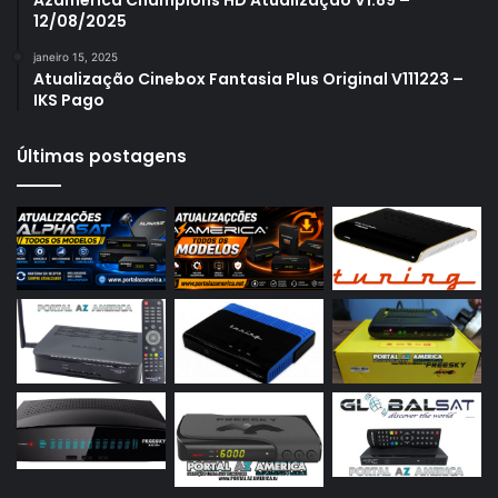
12/08/2025
Azamerica S1007 Plus
janeiro 15, 2025
Azamerica S1009
Atualização Cinebox Fantasia Plus Original V111223 –
IKS Pago
Azamerica S1009 Plus
Azamerica S2005
Últimas postagens
Azamerica S2010
Azamerica S2015
Azamerica S922
Azamerica S922 Mini
Azamerica S928
Azamerica Silver
Azamerica Silver GX PRO
Azamerica Silver IPTV