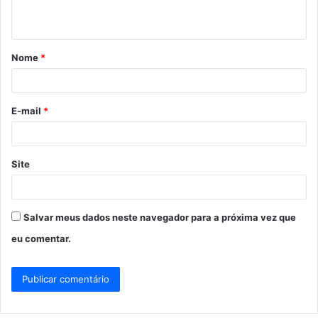
t
á
Nome
*
r
i
o
E-mail
*
*
Site
Salvar meus dados neste navegador para a próxima vez que
eu comentar.