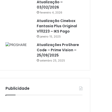
Atualização –
Athomics i3
03/02/2026
Athomics i3 Bold
fevereiro 4, 2026
Athomics Inspire Qi
Atualização Cinebox
Fantasia Plus Original
Athomics inspire Qi Compact
V111223 – IKS Pago
janeiro 15, 2025
Athomics Inspire Qi Lite
Atualizações ProShare
Athomics S3
Code – Prime Vision –
Athomics T3
25/09/2025
setembro 25, 2025
Atto
AttoNet
AttoSat
Publicidade
ATV
Audisat
Audisat A1