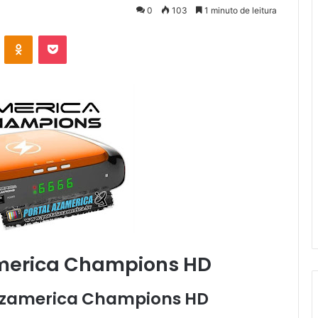
0
103
1 minuto de leitura
VK
OK
Pocket
merica Champions HD
Azamerica Champions HD