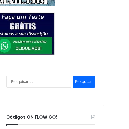
P
e
s
q
u
i
s
Códigos ON FLOW GO!
a
r