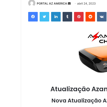
PORTAL AZ AMERICA
M
abril 24, 2023
a
Facebook
Twitter
Linkedin
Tumblr
Pinterest
Reddit
n
d
e
u
m
e
-
m
a
i
l
Atualização Aza
Nova Atualização 