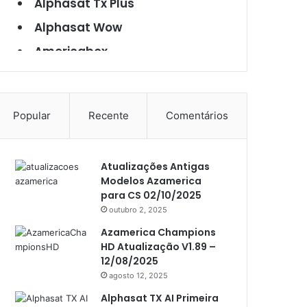
Alphasat Tx Plus
Alphasat Wow
Americabox
Americabox S101
Americabox S105
Popular
Recente
Comentários
Americabox S105 Plus
Americabox S205
Atualizações Antigas
Americabox S205 Plus
Modelos Azamerica
Americabox S305 Plus
para CS 02/10/2025
outubro 2, 2025
Artcom
Azamerica Champions
Atacado Games
HD Atualização V1.89 –
12/08/2025
Athomics
agosto 12, 2025
Athomics Eon
Alphasat TX AI Primeira