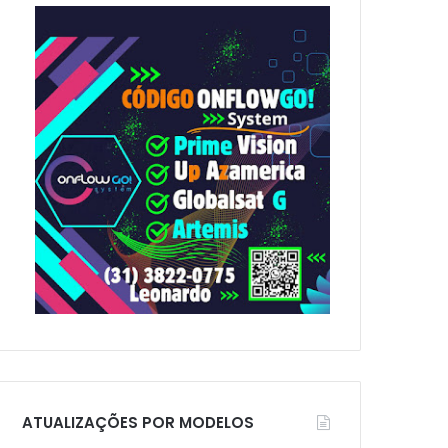
p
o
r
:
ATUALIZAÇÕES POR MODELOS