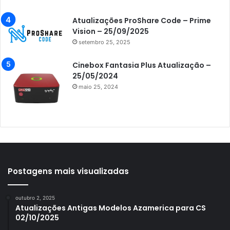
Azamerica i5 IPTV
Atualizações ProShare Code – Prime
Azamerica i7 IPTV
Vision – 25/09/2025
setembro 25, 2025
Azamerica King
Azamerica King GX PRO
Cinebox Fantasia Plus Atualização –
25/05/2024
Azamerica King IPTV
maio 25, 2024
Azamerica Mobi
Azamerica Platinum GX PRO
Azamerica S1001
Azamerica S1001 Plus
Azamerica S1005
Postagens mais visualizadas
Azamerica S1006
outubro 2, 2025
Azamerica S1006 Plus
Atualizações Antigas Modelos Azamerica para CS
02/10/2025
Azamerica S1007