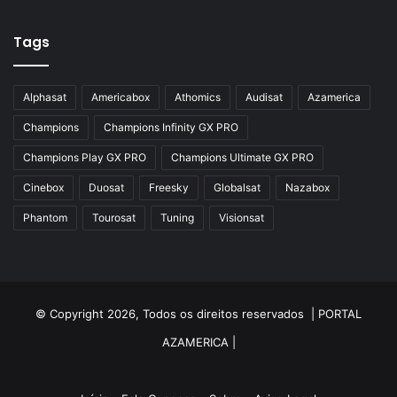
Azamerica Silver Plus
Tags
Azbox
Azbox Like
Alphasat
Americabox
Athomics
Audisat
Azamerica
Azfox
Champions
Champions Infinity GX PRO
Azgold
Champions Play GX PRO
Champions Ultimate GX PRO
Azplus
Cinebox
Duosat
Freesky
Globalsat
Nazabox
Azsat
Phantom
Tourosat
Tuning
Visionsat
Azsky
Benzo Plus
Blade B1
© Copyright 2026, Todos os direitos reservados |
PORTAL
Champions
AZAMERICA
|
Champions Light GX