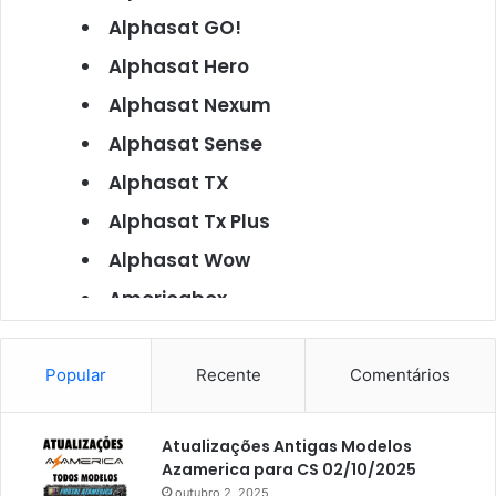
Alphasat GO!
Alphasat Hero
Alphasat Nexum
Alphasat Sense
Alphasat TX
Alphasat Tx Plus
Alphasat Wow
Americabox
Americabox S101
Americabox S105
Popular
Recente
Comentários
Americabox S105 Plus
Atualizações Antigas Modelos
Americabox S205
Azamerica para CS 02/10/2025
Americabox S205 Plus
outubro 2, 2025