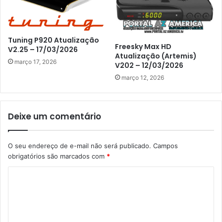
Tuning P920 Atualização
Freesky Max HD
V2.25 – 17/03/2026
Atualização (Artemis)
março 17, 2026
V202 – 12/03/2026
março 12, 2026
Deixe um comentário
O seu endereço de e-mail não será publicado.
Campos
obrigatórios são marcados com
*
C
o
m
e