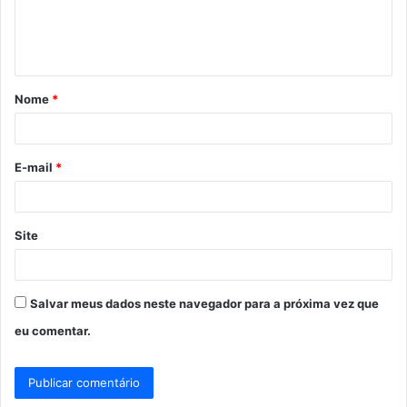
n
t
á
Nome
*
r
i
o
E-mail
*
*
Site
Salvar meus dados neste navegador para a próxima vez que
eu comentar.