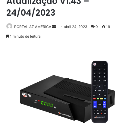
Atualização V1.43 –
24/04/2023
PORTAL AZ AMERICA
M
abril 24, 2023
0
19
a
1 minuto de leitura
n
d
e
u
m
e
-
m
a
i
l