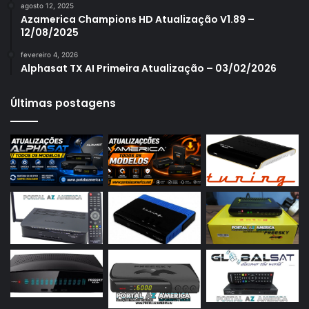
agosto 12, 2025
Azamerica S1007 New
Azamerica Champions HD Atualização V1.89 –
12/08/2025
Azamerica S1007 Plus
fevereiro 4, 2026
Azamerica S1009
Alphasat TX AI Primeira Atualização – 03/02/2026
Azamerica S1009 Plus
Últimas postagens
Azamerica S2005
Azamerica S2010
Azamerica S2015
Azamerica S922
Azamerica S922 Mini
Azamerica S928
Azamerica Silver
Azamerica Silver GX PRO
Azamerica Silver IPTV