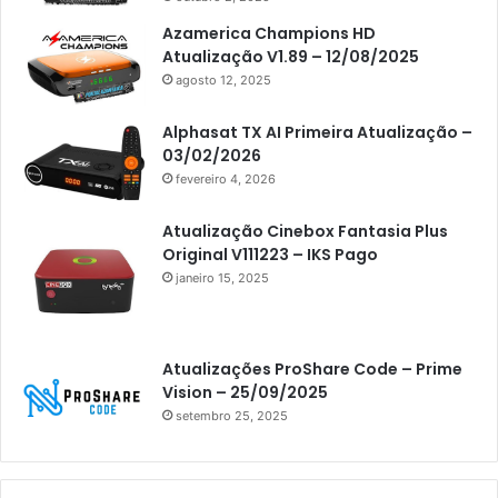
Americabox S305 Plus
Azamerica Champions HD
Atualização V1.89 – 12/08/2025
Artcom
agosto 12, 2025
Atacado Games
Alphasat TX AI Primeira Atualização –
Athomics
03/02/2026
fevereiro 4, 2026
Athomics Eon
Athomics i3
Atualização Cinebox Fantasia Plus
Original V111223 – IKS Pago
Athomics i3 Bold
janeiro 15, 2025
Athomics Inspire Qi
Athomics inspire Qi Compact
Atualizações ProShare Code – Prime
Athomics Inspire Qi Lite
Vision – 25/09/2025
setembro 25, 2025
Athomics S3
Athomics T3