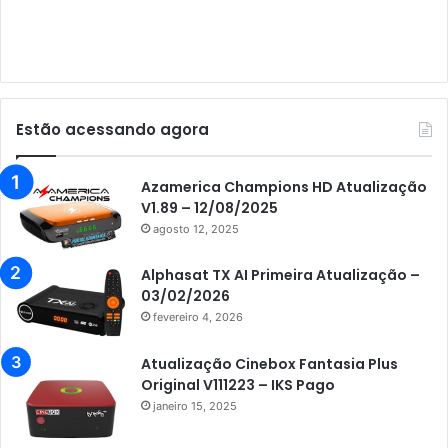
Audisat E10 Lote 1 e 2
Audisat E10 Lote 3
Audisat K10 Urus
Audisat K20 Huracan
Estão acessando agora
Audisat K30 Aventador
Azamerica
Azamerica Champions HD Atualização
V1.89 – 12/08/2025
Azamerica Beats
agosto 12, 2025
Azamerica Beats GX PRO
Alphasat TX AI Primeira Atualização –
Azamerica Champions
03/02/2026
fevereiro 4, 2026
Azamerica Champions IPTV
Azamerica Extremo IPTV
Atualização Cinebox Fantasia Plus
Original V111223 – IKS Pago
Azamerica F92 Plus
janeiro 15, 2025
Azamerica Gold