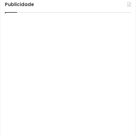
Atto
Publicidade
AttoNet
AttoSat
ATV
Audisat
Audisat A1
Audisat A1 Plus
Audisat A2
Audisat A2 Plus
Audisat A3
Audisat A3 Plus
Audisat A5
Audisat C1