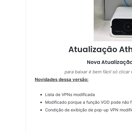
m
e
-
m
a
i
l
Atualização Ath
Nova Atualizaçã
para baixar é bem fácil só clica
Novidades dessa versão:
Lista de VPNs modificada
Modificado porque a função VOD pode não f
Condição de exibição de pop-up VPN modif