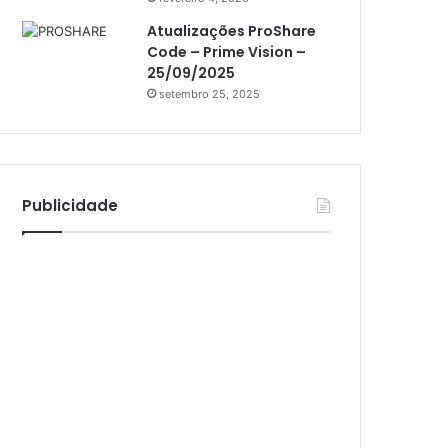
Athomics Inspire Qi Lite
Atualizações ProShare
Athomics S3
Code – Prime Vision –
Athomics T3
25/09/2025
setembro 25, 2025
Atto
AttoNet
AttoSat
Publicidade
ATV
Audisat
Audisat A1
Audisat A1 Plus
Audisat A2
Audisat A2 Plus
Audisat A3