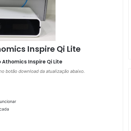
omics Inspire Qi Lite
o
Athomics Inspire Qi Lite
r no botão download da atualização abaixo.
uncionar
icada