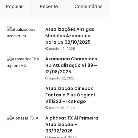
Popular
Recente
Comentários
Americabox S105 Plus
Americabox S205
Atualizações Antigas
Americabox S205 Plus
Modelos Azamerica
Americabox S305 Plus
para CS 02/10/2025
outubro 2, 2025
Artcom
Azamerica Champions
Atacado Games
HD Atualização V1.89 –
12/08/2025
Athomics
agosto 12, 2025
Athomics Eon
Atualização Cinebox
Fantasia Plus Original
Athomics i3
V111223 – IKS Pago
Athomics i3 Bold
janeiro 15, 2025
Athomics Inspire Qi
Alphasat TX AI Primeira
Atualização –
Athomics inspire Qi Compact
03/02/2026
fevereiro 4, 2026