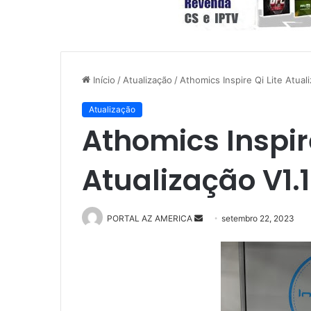
Início
/
Atualização
/
Athomics Inspire Qi Lite Atua
Atualização
Athomics Inspire
Atualização V1.
PORTAL AZ AMERICA
M
setembro 22, 2023
a
n
d
e
u