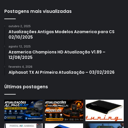
Azamerica S1001 Plus
Azamerica S1005
Postagens mais visualizadas
Azamerica S1006
outubro 2, 2025
Azamerica S1006 Plus
Atualizações Antigas Modelos Azamerica para CS
02/10/2025
Azamerica S1007
agosto 12, 2025
Azamerica S1007 New
Azamerica Champions HD Atualização V1.89 –
12/08/2025
Azamerica S1007 Plus
fevereiro 4, 2026
Azamerica S1009
Alphasat TX AI Primeira Atualização – 03/02/2026
Azamerica S1009 Plus
Últimas postagens
Azamerica S2005
Azamerica S2010
Azamerica S2015
Azamerica S922