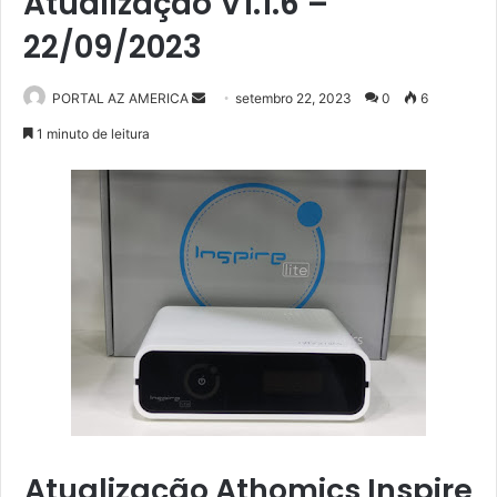
Atualização V1.1.6 –
22/09/2023
PORTAL AZ AMERICA
M
setembro 22, 2023
0
6
a
1 minuto de leitura
n
d
e
u
m
e
-
m
a
i
l
Atualização Athomics Inspire