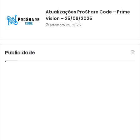
Athomics inspire Qi Compact
Atualizações ProShare Code – Prime
Athomics Inspire Qi Lite
Vision – 25/09/2025
setembro 25, 2025
Athomics S3
Athomics T3
Atto
Publicidade
AttoNet
AttoSat
ATV
Audisat
Audisat A1
Audisat A1 Plus
Audisat A2
Audisat A2 Plus