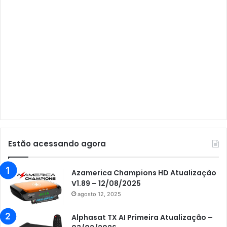
Audisat A3
Audisat A3 Plus
Audisat A5
Audisat C1
Audisat E10 Lote 1 e 2
Audisat E10 Lote 3
Audisat K10 Urus
Audisat K20 Huracan
Estão acessando agora
Audisat K30 Aventador
Azamerica
Azamerica Champions HD Atualização
V1.89 – 12/08/2025
Azamerica Beats
agosto 12, 2025
Azamerica Beats GX PRO
Alphasat TX AI Primeira Atualização –
Azamerica Champions