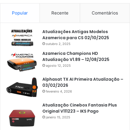
Americabox S101
Americabox S105
Popular
Recente
Comentários
Americabox S105 Plus
Atualizações Antigas Modelos
Americabox S205
Azamerica para CS 02/10/2025
Americabox S205 Plus
outubro 2, 2025
Americabox S305 Plus
Azamerica Champions HD
Atualização V1.89 – 12/08/2025
Artcom
agosto 12, 2025
Atacado Games
Alphasat TX AI Primeira Atualização –
Athomics
03/02/2026
fevereiro 4, 2026
Athomics Eon
Athomics i3
Atualização Cinebox Fantasia Plus
Original V111223 – IKS Pago
Athomics i3 Bold
janeiro 15, 2025
Athomics Inspire Qi