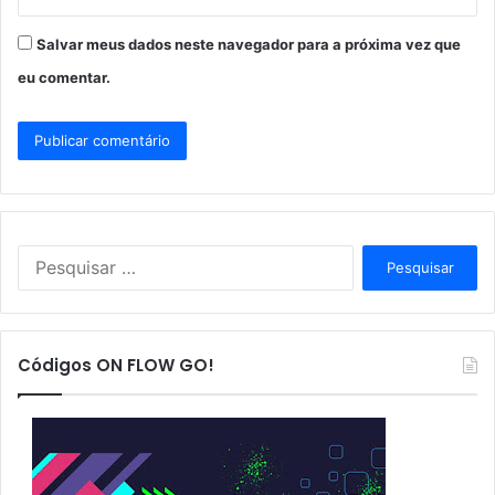
Salvar meus dados neste navegador para a próxima vez que
eu comentar.
P
e
s
q
u
Códigos ON FLOW GO!
i
s
a
r
p
o