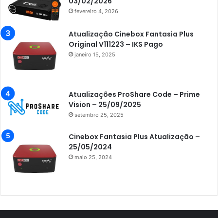
03/02/2026
fevereiro 4, 2026
Azamerica Champions IPTV
Azamerica Extremo IPTV
Atualização Cinebox Fantasia Plus
Original V111223 – IKS Pago
Azamerica F92 Plus
janeiro 15, 2025
Azamerica Gold
Azamerica i5 IPTV
Atualizações ProShare Code – Prime
Azamerica i7 IPTV
Vision – 25/09/2025
setembro 25, 2025
Azamerica King
Azamerica King GX PRO
Cinebox Fantasia Plus Atualização –
25/05/2024
Azamerica King IPTV
maio 25, 2024
Azamerica Mobi
Azamerica Platinum GX PRO
Azamerica S1001