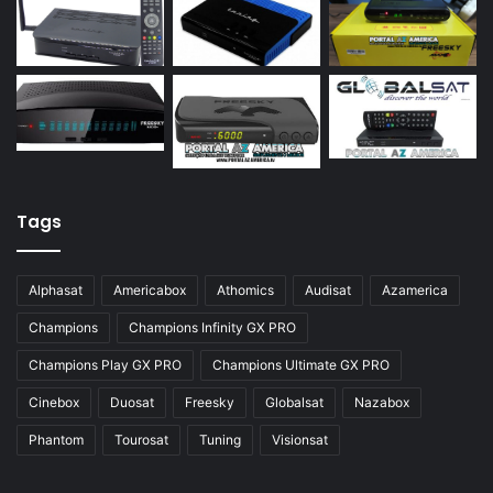
Azamerica S922 Mini
Azamerica S928
Azamerica Silver
Azamerica Silver GX PRO
Azamerica Silver IPTV
Azamerica Silver Plus
Tags
Azbox
Azbox Like
Alphasat
Americabox
Athomics
Audisat
Azamerica
Azfox
Champions
Champions Infinity GX PRO
Azgold
Champions Play GX PRO
Champions Ultimate GX PRO
Azplus
Cinebox
Duosat
Freesky
Globalsat
Nazabox
Azsat
Phantom
Tourosat
Tuning
Visionsat
Azsky