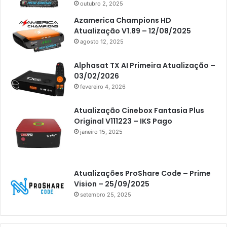
Americabox S205 Plus
outubro 2, 2025
Americabox S305 Plus
Azamerica Champions HD
Atualização V1.89 – 12/08/2025
Artcom
agosto 12, 2025
Atacado Games
Alphasat TX AI Primeira Atualização –
Athomics
03/02/2026
fevereiro 4, 2026
Athomics Eon
Athomics i3
Atualização Cinebox Fantasia Plus
Original V111223 – IKS Pago
Athomics i3 Bold
janeiro 15, 2025
Athomics Inspire Qi
Athomics inspire Qi Compact
Atualizações ProShare Code – Prime
Athomics Inspire Qi Lite
Vision – 25/09/2025
setembro 25, 2025
Athomics S3
Athomics T3