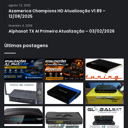
Azamerica S1007
agosto 12, 2025
Azamerica S1007 New
Azamerica Champions HD Atualização V1.89 –
12/08/2025
Azamerica S1007 Plus
fevereiro 4, 2026
Azamerica S1009
Alphasat TX AI Primeira Atualização – 03/02/2026
Azamerica S1009 Plus
Últimas postagens
Azamerica S2005
Azamerica S2010
Azamerica S2015
Azamerica S922
Azamerica S922 Mini
Azamerica S928
Azamerica Silver
Azamerica Silver GX PRO