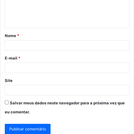
e
n
t
á
Nome
*
r
i
o
E-mail
*
*
Site
Salvar meus dados neste navegador para a próxima vez que
eu comentar.