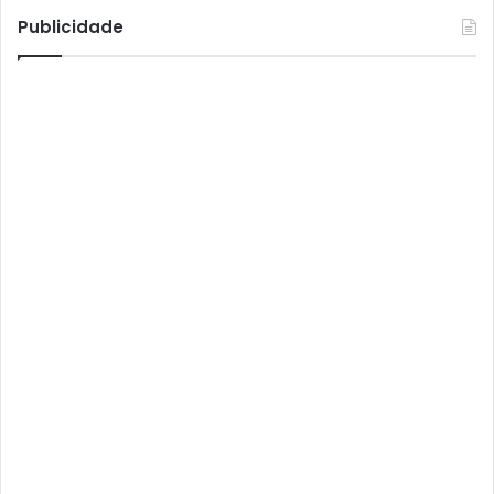
Atto
Publicidade
AttoNet
AttoSat
ATV
Audisat
Audisat A1
Audisat A1 Plus
Audisat A2
Audisat A2 Plus
Audisat A3
Audisat A3 Plus
Audisat A5
Audisat C1