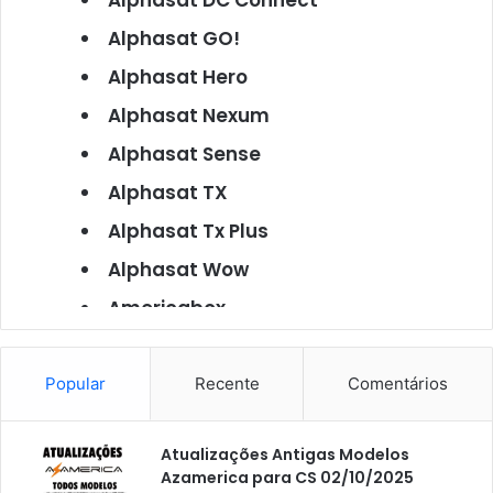
Alphasat DC Connect
Alphasat GO!
Alphasat Hero
Alphasat Nexum
Alphasat Sense
Alphasat TX
Alphasat Tx Plus
Alphasat Wow
Americabox
Americabox S101
Americabox S105
Popular
Recente
Comentários
Americabox S105 Plus
Atualizações Antigas Modelos
Americabox S205
Azamerica para CS 02/10/2025