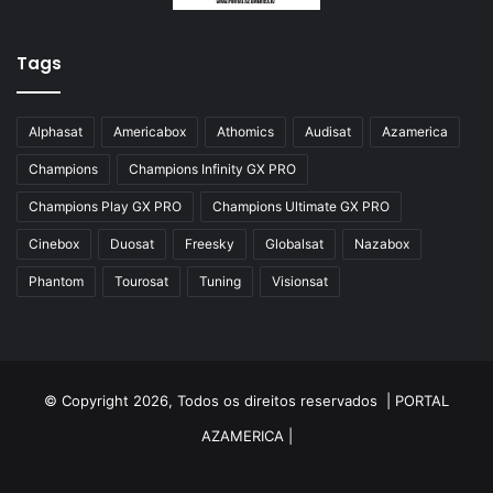
Azamerica Silver IPTV
Azamerica Silver Plus
Tags
Azbox
Azbox Like
Alphasat
Americabox
Athomics
Audisat
Azamerica
Azfox
Champions
Champions Infinity GX PRO
Azgold
Champions Play GX PRO
Champions Ultimate GX PRO
Azplus
Cinebox
Duosat
Freesky
Globalsat
Nazabox
Azsat
Phantom
Tourosat
Tuning
Visionsat
Azsky
Benzo Plus
Blade B1
© Copyright 2026, Todos os direitos reservados |
PORTAL
Champions
AZAMERICA
|
Champions Light GX