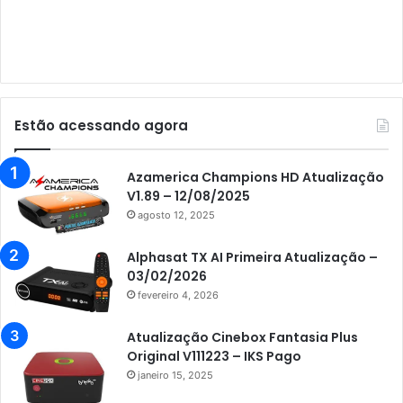
Audisat E10 Lote 1 e 2
Audisat E10 Lote 3
Audisat K10 Urus
Audisat K20 Huracan
Estão acessando agora
Audisat K30 Aventador
Azamerica
Azamerica Champions HD Atualização
V1.89 – 12/08/2025
Azamerica Beats
agosto 12, 2025
Azamerica Beats GX PRO
Alphasat TX AI Primeira Atualização –
Azamerica Champions
03/02/2026
fevereiro 4, 2026
Azamerica Champions IPTV
Azamerica Extremo IPTV
Atualização Cinebox Fantasia Plus
Original V111223 – IKS Pago
Azamerica F92 Plus
janeiro 15, 2025
Azamerica Gold