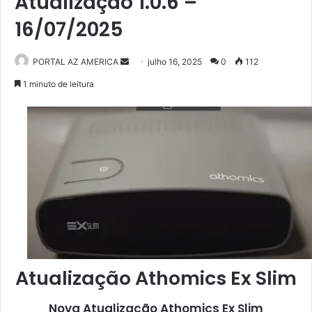
Atualização 1.0.6 –
16/07/2025
PORTAL AZ AMERICA
M
julho 16, 2025
0
112
a
1 minuto de leitura
n
d
e
u
m
e
-
m
a
i
l
Atualização Athomics Ex Slim
Nova Atualização
Athomics Ex Slim