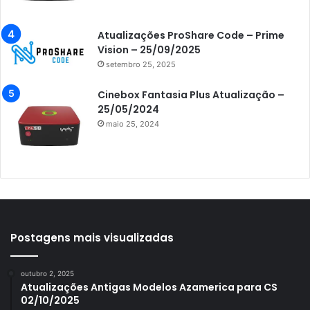
Azamerica i5 IPTV
Atualizações ProShare Code – Prime
Azamerica i7 IPTV
Vision – 25/09/2025
setembro 25, 2025
Azamerica King
Azamerica King GX PRO
Cinebox Fantasia Plus Atualização –
25/05/2024
Azamerica King IPTV
maio 25, 2024
Azamerica Mobi
Azamerica Platinum GX PRO
Azamerica S1001
Azamerica S1001 Plus
Azamerica S1005
Postagens mais visualizadas
Azamerica S1006
outubro 2, 2025
Azamerica S1006 Plus
Atualizações Antigas Modelos Azamerica para CS
02/10/2025