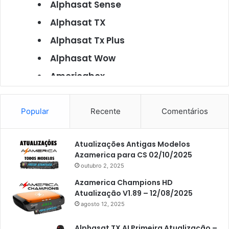
Alphasat Sense
Alphasat TX
Alphasat Tx Plus
Alphasat Wow
Americabox
Americabox S101
Americabox S105
Popular
Recente
Comentários
Americabox S105 Plus
Atualizações Antigas Modelos
Americabox S205
Azamerica para CS 02/10/2025
Americabox S205 Plus
outubro 2, 2025
Americabox S305 Plus
Azamerica Champions HD
Atualização V1.89 – 12/08/2025
Artcom
agosto 12, 2025
Atacado Games
Alphasat TX AI Primeira Atualização –