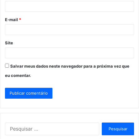
i
o
E-mail
*
*
Site
Salvar meus dados neste navegador para a próxima vez que
eu comentar.
P
e
s