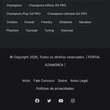
Azfox
Champions
Champions Infinity GX PRO
Azgold
Champions Play GX PRO
Champions Ultimate GX PRO
Azplus
Cinebox
Duosat
Freesky
Globalsat
Nazabox
Azsat
Phantom
Tourosat
Tuning
Visionsat
Azsky
Benzo Plus
Blade B1
© Copyright 2026, Todos os direitos reservados |
PORTAL
Champions
AZAMERICA
|
Champions Light GX
Champions PRO GX
Início
Fale Conosco
Sobre
Aviso Legal
Politicas de privacidades
Champions Super GX
Cinebox
Facebook
Twitter
YouTube
Instagram
Cinebox Extremo Z