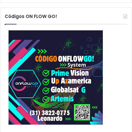
q
u
Códigos ON FLOW GO!
i
s
a
r
p
o
r
: