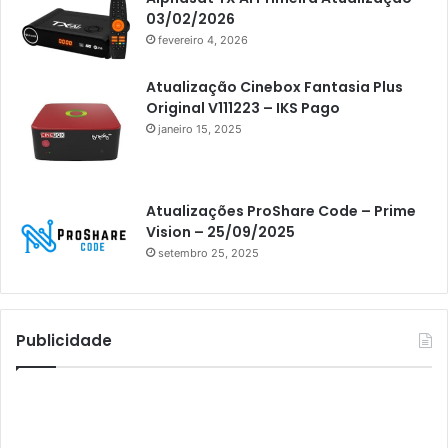
Athomics
03/02/2026
fevereiro 4, 2026
Athomics Eon
Athomics i3
Atualização Cinebox Fantasia Plus
Original V111223 – IKS Pago
Athomics i3 Bold
janeiro 15, 2025
Athomics Inspire Qi
Athomics inspire Qi Compact
Atualizações ProShare Code – Prime
Athomics Inspire Qi Lite
Vision – 25/09/2025
setembro 25, 2025
Athomics S3
Athomics T3
Atto
Publicidade
AttoNet
AttoSat
ATV