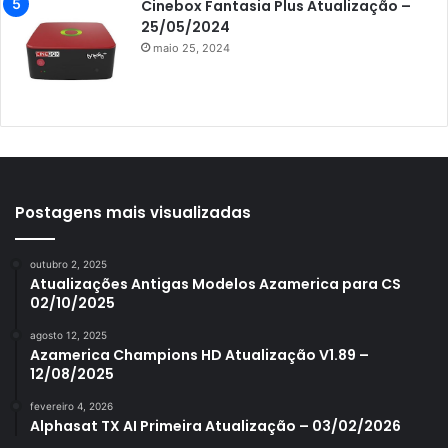
Azamerica King GX PRO
Cinebox Fantasia Plus Atualização –
25/05/2024
Azamerica King IPTV
maio 25, 2024
Azamerica Mobi
Azamerica Platinum GX PRO
Azamerica S1001
Azamerica S1001 Plus
Azamerica S1005
Postagens mais visualizadas
Azamerica S1006
outubro 2, 2025
Azamerica S1006 Plus
Atualizações Antigas Modelos Azamerica para CS
02/10/2025
Azamerica S1007
agosto 12, 2025
Azamerica S1007 New
Azamerica Champions HD Atualização V1.89 –
12/08/2025
Azamerica S1007 Plus
fevereiro 4, 2026
Azamerica S1009
Alphasat TX AI Primeira Atualização – 03/02/2026