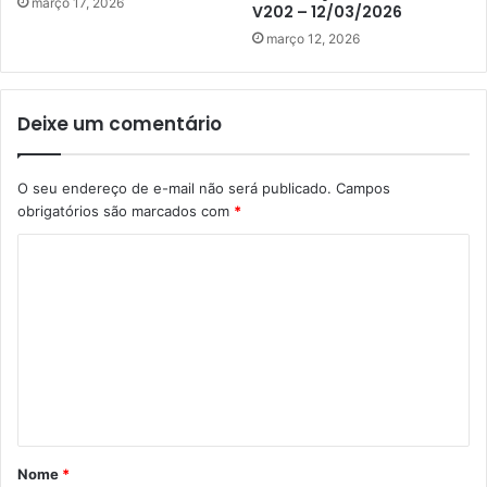
março 17, 2026
V202 – 12/03/2026
março 12, 2026
Deixe um comentário
O seu endereço de e-mail não será publicado.
Campos
obrigatórios são marcados com
*
C
o
m
e
n
t
á
Nome
*
r