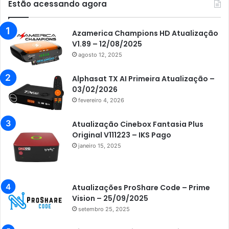
Estão acessando agora
Audisat K30 Aventador
Azamerica
Azamerica Champions HD Atualização
V1.89 – 12/08/2025
Azamerica Beats
agosto 12, 2025
Azamerica Beats GX PRO
Alphasat TX AI Primeira Atualização –
Azamerica Champions
03/02/2026
fevereiro 4, 2026
Azamerica Champions IPTV
Azamerica Extremo IPTV
Atualização Cinebox Fantasia Plus
Original V111223 – IKS Pago
Azamerica F92 Plus
janeiro 15, 2025
Azamerica Gold
Azamerica i5 IPTV
Atualizações ProShare Code – Prime
Azamerica i7 IPTV
Vision – 25/09/2025
setembro 25, 2025
Azamerica King