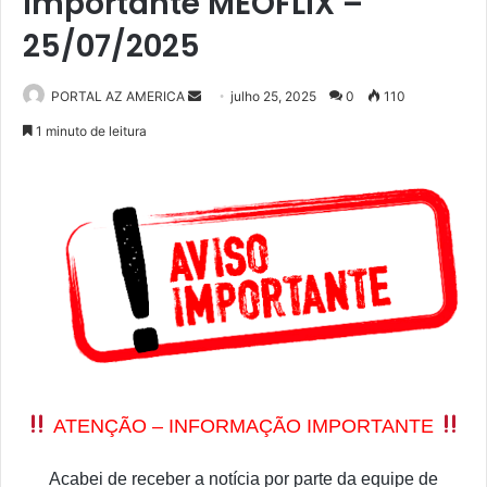
Importante MEOFLIX –
25/07/2025
PORTAL AZ AMERICA
M
julho 25, 2025
0
110
a
1 minuto de leitura
n
d
e
u
m
e
-
m
a
i
l
ATENÇÃO – INFORMAÇÃO IMPORTANTE
Acabei de receber a notícia por parte da equipe de