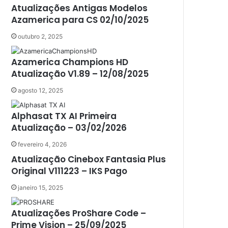
Athomics inspire Qi Compact
Atualizações Antigas Modelos
Athomics Inspire Qi Lite
Azamerica para CS 02/10/2025
Athomics S3
outubro 2, 2025
Athomics T3
Atto
Azamerica Champions HD
AttoNet
Atualização V1.89 – 12/08/2025
AttoSat
ATV
agosto 12, 2025
Audisat
Audisat A1
Alphasat TX AI Primeira
Audisat A1 Plus
Atualização – 03/02/2026
Audisat A2
Audisat A2 Plus
fevereiro 4, 2026
Audisat A3
Atualização Cinebox Fantasia Plus
Audisat A3 Plus
Original V111223 – IKS Pago
Audisat A5
janeiro 15, 2025
Audisat C1
Audisat E10 Lote 1 e 2
Atualizações ProShare Code –
Audisat E10 Lote 3
Prime Vision – 25/09/2025
Audisat K10 Urus