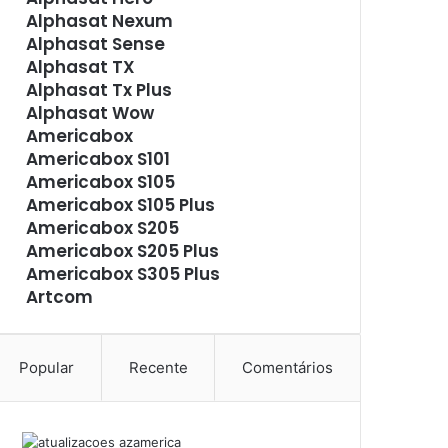
Alphasat Nexum
Alphasat Sense
Alphasat TX
Alphasat Tx Plus
Alphasat Wow
Americabox
Americabox S101
Americabox S105
Americabox S105 Plus
Americabox S205
Americabox S205 Plus
Americabox S305 Plus
Artcom
Atacado Games
Athomics
Athomics Eon
Popular
Recente
Comentários
Athomics i3
Athomics i3 Bold
Athomics Inspire Qi