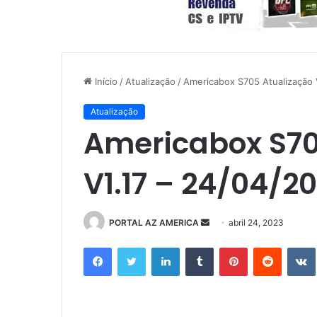
Início
/
Atualização
/
Americabox S705 Atualização 
Atualização
Americabox S70
V1.17 – 24/04/2
PORTAL AZ AMERICA
M
abril 24, 2023
a
Facebook
Twitter
Linkedin
Tumblr
Pinterest
Reddit
n
d
e
u