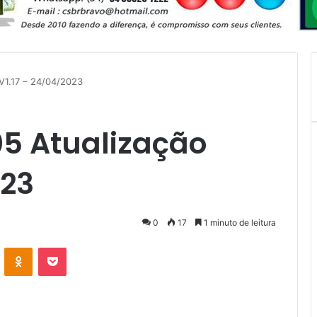
V1.17 – 24/04/2023
5 Atualização
023
0
17
1 minuto de leitura
VK
OK
Pocket