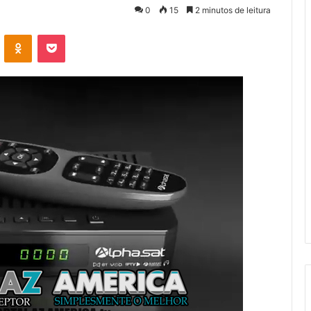
0
15
2 minutos de leitura
VK
OK
Pocket