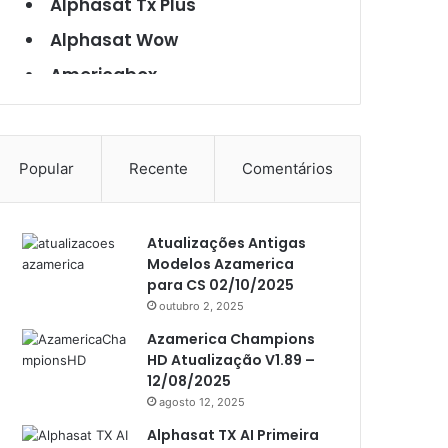
Alphasat Tx Plus
Alphasat Wow
Americabox
Americabox S101
Americabox S105
Popular
Recente
Comentários
Americabox S105 Plus
Americabox S205
Atualizações Antigas
Americabox S205 Plus
Modelos Azamerica
Americabox S305 Plus
para CS 02/10/2025
outubro 2, 2025
Artcom
Azamerica Champions
Atacado Games
HD Atualização V1.89 –
12/08/2025
Athomics
agosto 12, 2025
Athomics Eon
Alphasat TX AI Primeira