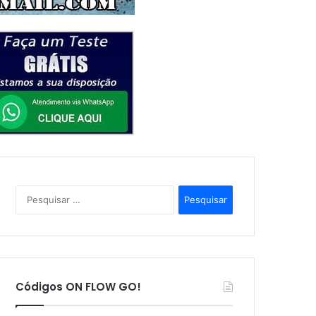
P
e
s
q
u
i
s
Códigos ON FLOW GO!
a
r