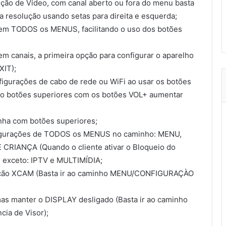
ção de Vídeo, com canal aberto ou fora do menu basta
 a resolução usando setas para direita e esquerda;
em TODOS os MENUS, facilitando o uso dos botões
m canais, a primeira opção para configurar o aparelho
XIT);
igurações de cabo de rede ou WiFi ao usar os botões
ndo botões superiores com os botões VOL+ aumentar
enha com botões superiores;
figurações de TODOS os MENUS no caminho: MENU,
IANÇA (Quando o cliente ativar o Bloqueio do
 exceto: IPTV e MULTIMÍDIA;
ação XCAM (Basta ir ao caminho MENU/CONFIGURAÇÀO
mas manter o DISPLAY desligado (Basta ir ao caminho
ia de Visor);