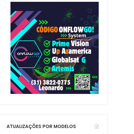
p
o
r
:
ATUALIZAÇÕES POR MODELOS