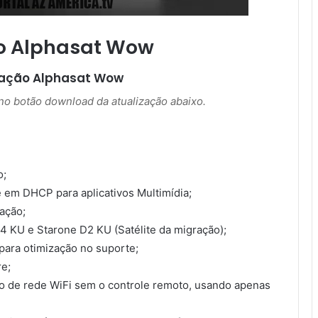
o Alphasat Wow
zação
Alphasat Wow
r no botão download da atualização abaixo.
o;
em DHCP para aplicativos Multimídia;
ação;
4 KU e Starone D2 KU (Satélite da migração);
 para otimização no suporte;
re;
o de rede WiFi sem o controle remoto, usando apenas