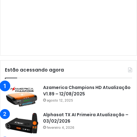
Audisat A3 Plus
Audisat A5
Audisat C1
Audisat E10 Lote 1 e 2
Audisat E10 Lote 3
Audisat K10 Urus
Audisat K20 Huracan
Estão acessando agora
Audisat K30 Aventador
Azamerica
Azamerica Champions HD Atualização
V1.89 – 12/08/2025
Azamerica Beats
agosto 12, 2025
Azamerica Beats GX PRO
Alphasat TX AI Primeira Atualização –
Azamerica Champions
03/02/2026
fevereiro 4, 2026
Azamerica Champions IPTV