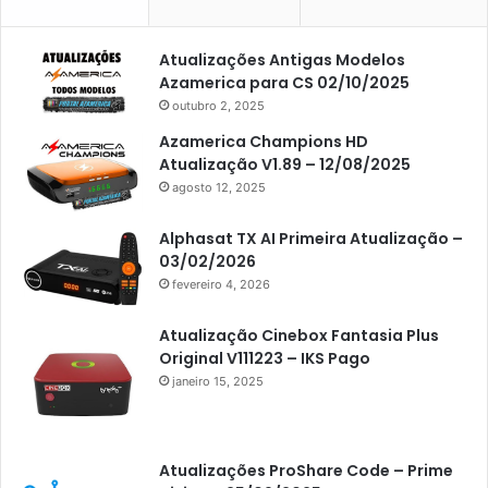
Americabox S105 Plus
Atualizações Antigas Modelos
Americabox S205
Azamerica para CS 02/10/2025
Americabox S205 Plus
outubro 2, 2025
Americabox S305 Plus
Azamerica Champions HD
Atualização V1.89 – 12/08/2025
Artcom
agosto 12, 2025
Atacado Games
Alphasat TX AI Primeira Atualização –
Athomics
03/02/2026
fevereiro 4, 2026
Athomics Eon
Athomics i3
Atualização Cinebox Fantasia Plus
Original V111223 – IKS Pago
Athomics i3 Bold
janeiro 15, 2025
Athomics Inspire Qi
Athomics inspire Qi Compact
Atualizações ProShare Code – Prime
Athomics Inspire Qi Lite