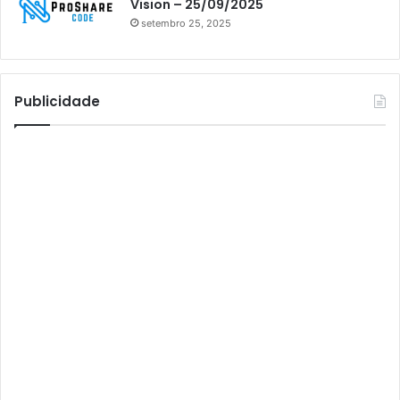
Vision – 25/09/2025
setembro 25, 2025
Athomics S3
Athomics T3
Atto
Publicidade
AttoNet
AttoSat
ATV
Audisat
Audisat A1
Audisat A1 Plus
Audisat A2
Audisat A2 Plus
Audisat A3