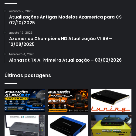
Azamerica S1006
outubro 2, 2025
Azamerica S1006 Plus
Atualizações Antigas Modelos Azamerica para CS
02/10/2025
Azamerica S1007
agosto 12, 2025
Azamerica S1007 New
Azamerica Champions HD Atualização V1.89 –
12/08/2025
Azamerica S1007 Plus
fevereiro 4, 2026
Azamerica S1009
Alphasat TX AI Primeira Atualização – 03/02/2026
Azamerica S1009 Plus
Últimas postagens
Azamerica S2005
Azamerica S2010
Azamerica S2015
Azamerica S922
Azamerica S922 Mini
Azamerica S928