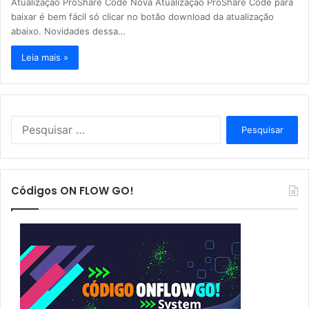
Atualização ProShare Code Nova Atualização ProShare Code para
baixar é bem fácil só clicar no botão download da atualização
abaixo. Novidades dessa…
Leia mais »
P
e
s
q
u
Códigos ON FLOW GO!
i
s
a
r
p
o
r
: