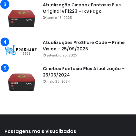
Azamerica Extremo IPTV
Atualização Cinebox Fantasia Plus
Original V111223 – IKS Pago
Azamerica F92 Plus
janeiro 15, 2025
Azamerica Gold
Azamerica i5 IPTV
Atualizações ProShare Code – Prime
Azamerica i7 IPTV
Vision – 25/09/2025
setembro 25, 2025
Azamerica King
Azamerica King GX PRO
Cinebox Fantasia Plus Atualização –
25/05/2024
Azamerica King IPTV
maio 25, 2024
Azamerica Mobi
Azamerica Platinum GX PRO
Azamerica S1001
Azamerica S1001 Plus
Azamerica S1005
Postagens mais visualizadas