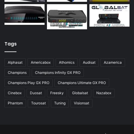
Azamerica Silver
Azamerica Silver GX PRO
Azamerica Silver IPTV
Azamerica Silver Plus
Tags
Azbox
Azbox Like
Alphasat
Americabox
Athomics
Audisat
Azamerica
Azfox
Champions
Champions Infinity GX PRO
Azgold
Champions Play GX PRO
Champions Ultimate GX PRO
Azplus
Cinebox
Duosat
Freesky
Globalsat
Nazabox
Azsat
Phantom
Tourosat
Tuning
Visionsat
Azsky
Benzo Plus
Blade B1