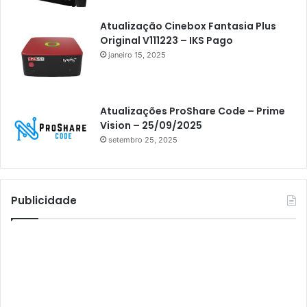
Athomics Eon
Athomics i3
Atualização Cinebox Fantasia Plus
Original V111223 – IKS Pago
Athomics i3 Bold
janeiro 15, 2025
Athomics Inspire Qi
Athomics inspire Qi Compact
Atualizações ProShare Code – Prime
Athomics Inspire Qi Lite
Vision – 25/09/2025
setembro 25, 2025
Athomics S3
Athomics T3
Atto
Publicidade
AttoNet
AttoSat
ATV
Audisat