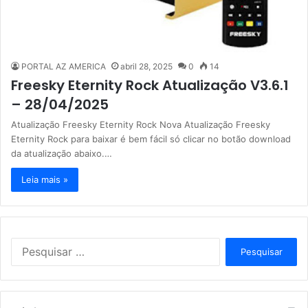
PORTAL AZ AMERICA
abril 28, 2025
0
14
Freesky Eternity Rock Atualização V3.6.1
– 28/04/2025
Atualização Freesky Eternity Rock Nova Atualização Freesky
Eternity Rock para baixar é bem fácil só clicar no botão download
da atualização abaixo.…
Leia mais »
P
e
s
q
u