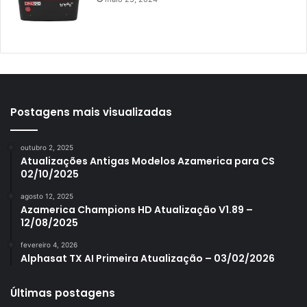
Azamerica Mobi
Azamerica Platinum GX PRO
Azamerica S1001
Azamerica S1001 Plus
Azamerica S1005
Postagens mais visualizadas
Azamerica S1006
outubro 2, 2025
Azamerica S1006 Plus
Atualizações Antigas Modelos Azamerica para CS
02/10/2025
Azamerica S1007
agosto 12, 2025
Azamerica S1007 New
Azamerica Champions HD Atualização V1.89 –
12/08/2025
Azamerica S1007 Plus
fevereiro 4, 2026
Azamerica S1009
Alphasat TX AI Primeira Atualização – 03/02/2026
Azamerica S1009 Plus
Últimas postagens
Azamerica S2005