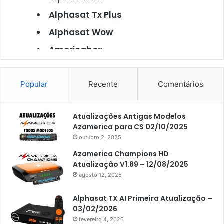
Alphasat Tx Plus
Alphasat Wow
Americabox
Americabox S101
Americabox S105
Popular
Recente
Comentários
Americabox S105 Plus
Atualizações Antigas Modelos
Americabox S205
Azamerica para CS 02/10/2025
Americabox S205 Plus
outubro 2, 2025
Americabox S305 Plus
Azamerica Champions HD
Atualização V1.89 – 12/08/2025
Artcom
agosto 12, 2025
Atacado Games
Alphasat TX AI Primeira Atualização –
Athomics
03/02/2026
fevereiro 4, 2026