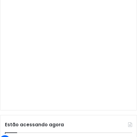
Audisat A1
Audisat A1 Plus
Audisat A2
Audisat A2 Plus
Audisat A3
Audisat A3 Plus
Audisat A5
Audisat C1
Audisat E10 Lote 1 e 2
Audisat E10 Lote 3
Audisat K10 Urus
Audisat K20 Huracan
Estão acessando agora
Audisat K30 Aventador