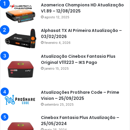
Azamerica
Azamerica Champions HD Atualização
V1.89 – 12/08/2025
Azamerica Beats
agosto 12, 2025
Azamerica Beats GX PRO
Alphasat TX AI Primeira Atualização –
Azamerica Champions
03/02/2026
fevereiro 4, 2026
Azamerica Champions IPTV
Azamerica Extremo IPTV
Atualização Cinebox Fantasia Plus
Original V111223 – IKS Pago
Azamerica F92 Plus
janeiro 15, 2025
Azamerica Gold
Azamerica i5 IPTV
Atualizações ProShare Code – Prime
Azamerica i7 IPTV
Vision – 25/09/2025
setembro 25, 2025
Azamerica King
Azamerica King GX PRO
Cinebox Fantasia Plus Atualização –
25/05/2024
Azamerica King IPTV
maio 25, 2024